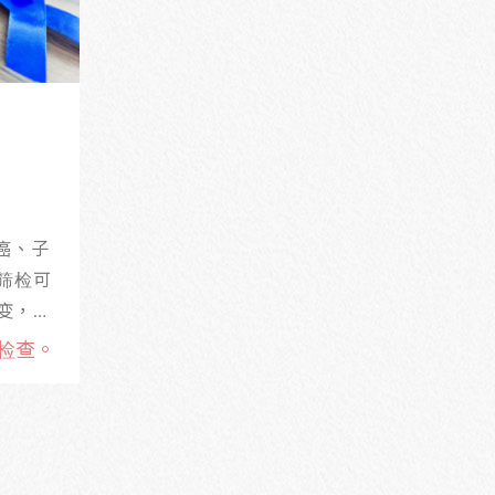
乳癌、子
筛检可
变，经
还可以
检查。