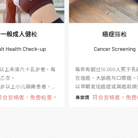
一般成人健检
癌症筛检
lt Health Check-up
Cancer Screening
十岁以上未满六十五岁者，每
每年有超过10,000人死于
乙次。
宫颈癌、大肠癌与口腔癌。
十五岁以上小儿麻痺患者、五
以早期发现癌症或其癌前病
上原住民或六十五岁以上
治疗后可以降低死亡率外，
符合资格者，免费检查。
符合资格者，免费
專案價
检查乙次。
阻断癌前病变进展为癌症。