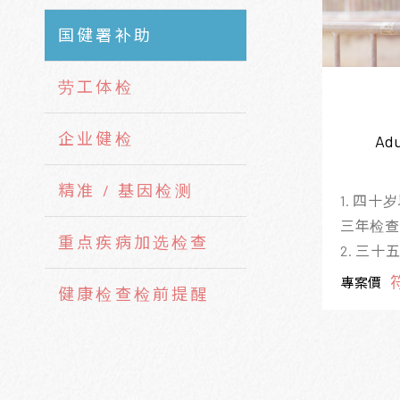
国健署补助
劳工体检
企业健检
Adu
精准 / 基因检测
1. 四
三年检查
重点疾病加选检查
2. 三
十五岁以
專案價
健康检查检前提醒
者，每年