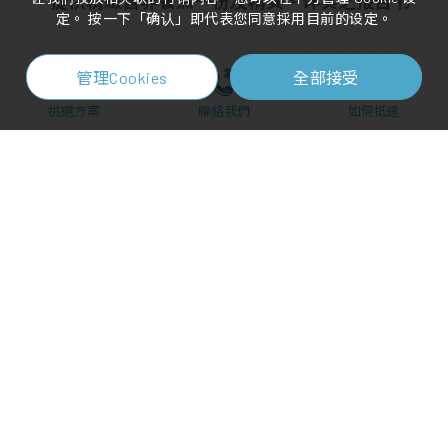
* 提供精緻营养餐点一份及精美、详实之报告书
定。 按一下「确认」即代表您同意採用目前的设定。
血红素、血小板、白血球、红血球、血球容积比
血球血红素浓度、平均红血球血红素量
全部接受
管理Cookies
挑選方案
聯絡我們
如何抵達
以各种血球之体积大小、数量、形状、种类、组
种贫血、感染、过敏、寄生虫、白血病、血液凝
可能性与遗传体质。
白血球分类计数
545 南投县埔里镇铁山路1号 C栋仁爱楼三楼
health@mail.pch.org.tw
淋巴球、单核球、嗜伊红性白血球、嗜中性白血
049-2912-151
預約專線
评估白血病或慢性骨髓性白血病等
#3342/3343
分機專線