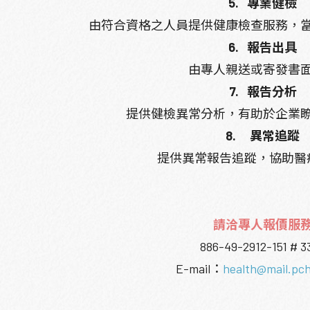
5.
專業健檢
由符合資格之人員提供健康檢查服務，
6.
報告出具
由專人親送或寄發書
7.
報告分析
提供健檢異常分析，有助於企業
8.
異常追蹤
提供異常報告追蹤，協助醫
請洽專人報價服
886-49-2912-151 # 3
E-mail
：
health@mail.pch