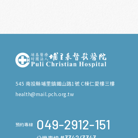
545 南投縣埔里鎮鐵山路1號 C棟仁愛樓三樓
health@mail.pch.org.tw
049-2912-151
預約專線
#3342/3343