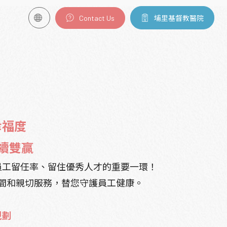
Contact Us
埔里基督教醫院
幸福度
續雙贏
員工留任率、留住優秀人才的重要一環！
間和親切服務，替您守護員工健康。
規劃