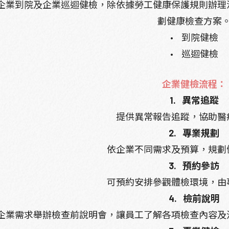
企業到院及企業巡迴健檢，除依據勞工健康保護規則辦理
劃健康檢查方案
•
到院健檢
•
巡迴健檢
企業健檢流程：
1.
異常追蹤
提供異常報告追蹤，協助醫
2.
專業規劃
依企業不同需求及預算，規劃
3.
預約參訪
可預約安排參觀體檢環境，由
4.
檢前說明
企業需求舉辦檢查前說明會，讓員工了解各項檢查內容及