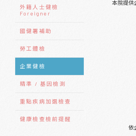
本院提供
外籍人士健檢
Foreigner
國健署補助
勞工體檢
企業健檢
精準 / 基因檢測
重點疾病加選檢查
健康檢查檢前提醒
依