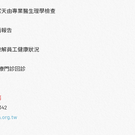
當天由專業醫生理學檢查
面報告
瞭解員工健康狀況
療門診回診
務
342
.org.tw